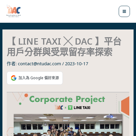
跳
至
主
要
內
容
【 LINE TAXI ╳ DAC 】平台
用戶分群與受眾留存率探索
作者:
contact@ntudac.com
/
2023-10-17
加入為 Google 偏好來源