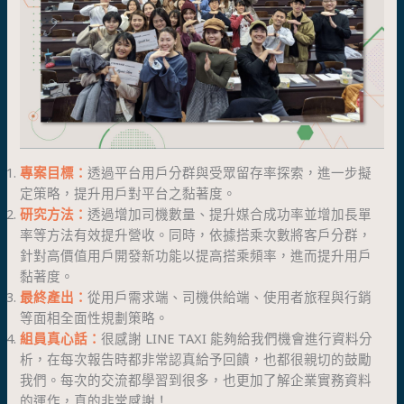
專案目標：
透過平台用戶分群與受眾留存率探索，進一步擬
定策略，提升用戶對平台之黏著度。
研究方法：
透過增加司機數量、提升媒合成功率並增加長單
率等方法有效提升營收。同時，依據搭乘次數將客戶分群，
針對高價值用戶開發新功能以提高搭乘頻率，進而提升用戶
黏著度。
最終產出：
從用戶需求端、司機供給端、使用者旅程與行銷
等面相全面性規劃策略。
組員真心話：
很感謝 LINE TAXI 能夠給我們機會進行資料分
析，在每次報告時都非常認真給予回饋，也都很親切的鼓勵
我們。每次的交流都學習到很多，也更加了解企業實務資料
的運作，真的非常感謝！